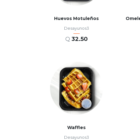
Huevos Motuleños
Desayunos3
Q
32.50
AÑADIR AL CARRITO
Waffles
Desayunos3