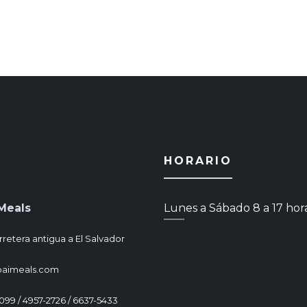
HORARIO
Meals
Lunes a Sábado 8 a 17 hor
rretera antigua a El Salvador
paimeals.com
1099 / 4957-2726 / 6637-5433