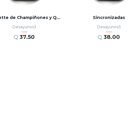
Omelette de Champiñones y Queso
Sincronizadas
Desayunos3
Desayunos3
Q
37.50
Q
38.00
AÑADIR AL CARRITO
AÑADIR AL CARRITO