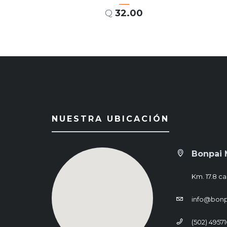
Q
32.00
AÑADIR AL CARRITO
NUESTRA UBICACIÓN
Bonpai 
Km. 17.8 ca
info@bon
(502) 4957