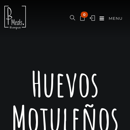
0
MENU
Huevos
Motuleños