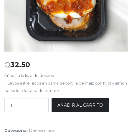
Q
32.50
Añadir a la lista de deseos
Huevos estrellados en cama de tortilla de maíz con frijol y jamón
bañados de salsa de tomate.
AÑADIR AL CARRITO
Categoría:
Desayunos3