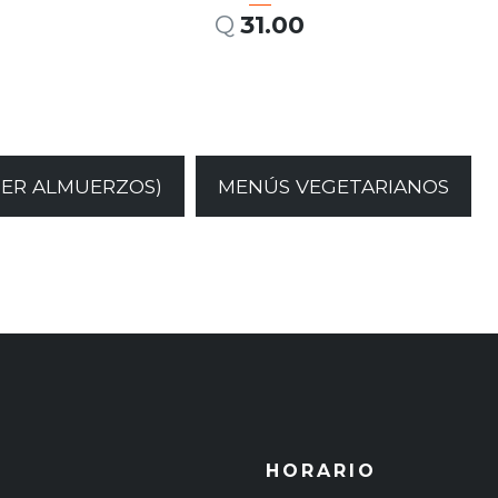
Q
31.00
AÑADIR AL CARRITO
SER ALMUERZOS)
MENÚS VEGETARIANOS
HORARIO