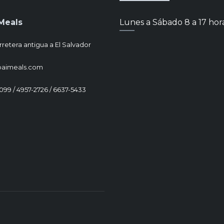
Meals
Lunes a Sábado 8 a 17 hor
rretera antigua a El Salvador
paimeals.com
1099 / 4957-2726 / 6637-5433