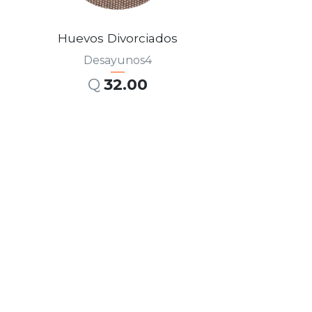
Huevos Divorciados
Desayunos4
Q
32.00
AÑADIR AL CARRITO