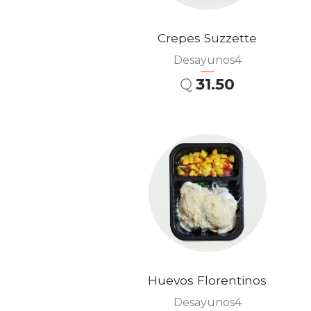
Crepes Suzzette
Desayunos4
Q
31.50
AÑADIR AL CARRITO
Huevos Florentinos
Desayunos4