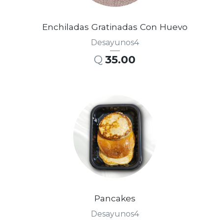
Enchiladas Gratinadas Con Huevo
Desayunos4
Q
35.00
AÑADIR AL CARRITO
Pancakes
Desayunos4