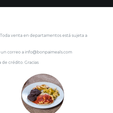
Toda venta en departamentos está sujeta a
víe un correo a info@bonpaimeals.com
 de crédito. Gracias