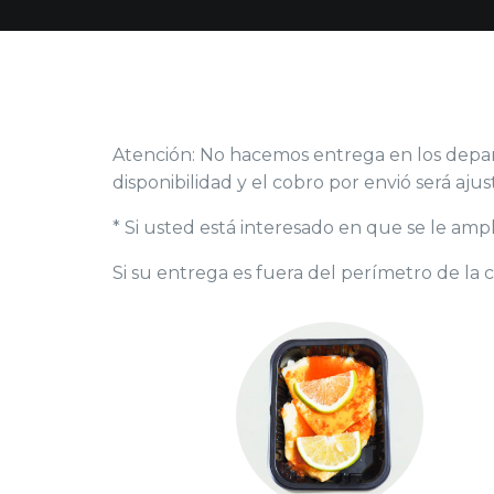
Atención: No hacemos entrega en los depa
disponibilidad y el cobro por envió será ajus
* Si usted está interesado en que se le am
Si su entrega es fuera del perímetro de la c