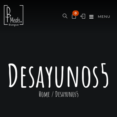
0
MENU
Desayunos5
Home
/
Desayunos5