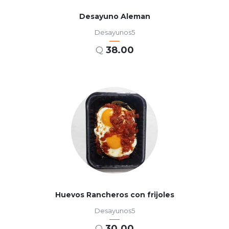
Desayuno Aleman
Desayunos5
Q
38.00
AÑADIR AL CARRITO
Huevos Rancheros con frijoles
Desayunos5
Q
30.00