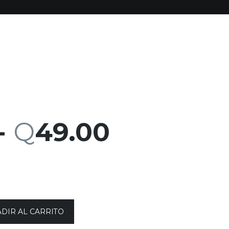
-
Q
49.00
DIR AL CARRITO