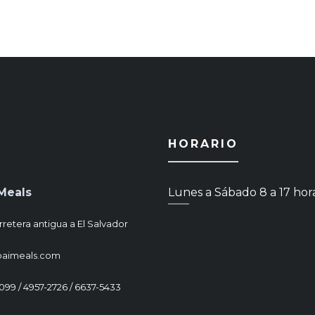
HORARIO
Meals
Lunes a Sábado 8 a 17 hor
rretera antigua a El Salvador
paimeals.com
1099 / 4957-2726 / 6637-5433