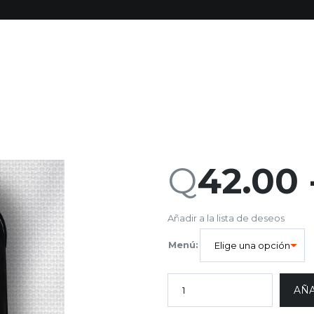
Q
42.00
Añadir a la lista de deseos
Menú:
AÑA