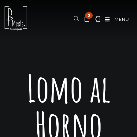
0
MENU
Lomo al
Horno