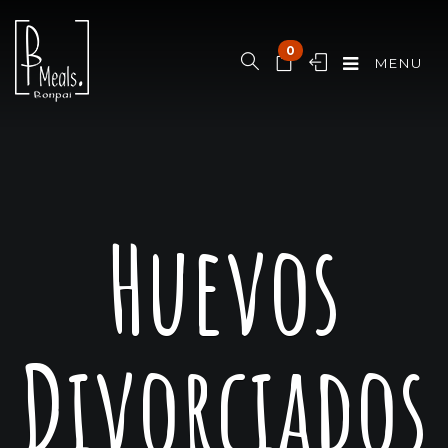
0
MENU
Huevos
Divorciados