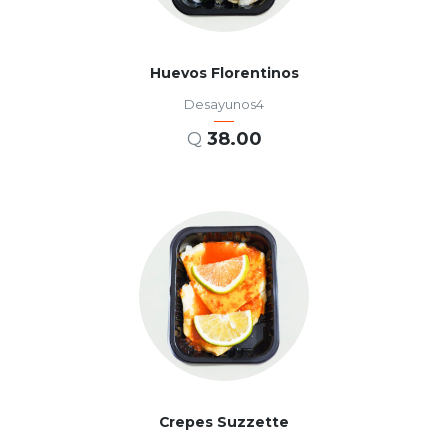
Huevos Florentinos
Desayunos4
Q
38.00
AÑADIR AL CARRITO
Crepes Suzzette