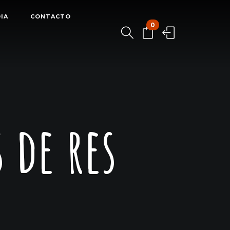
IA
CONTACTO
0
 de res