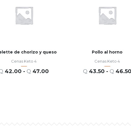
lette de chorizo y queso
Pollo al horno
Cenas Keto 4
Cenas Keto 4
Q
42.00
-
Q
47.00
Q
43.50
-
Q
46.5
SELECCIONAR OPCIONES
SELECCIONAR OPCIONES