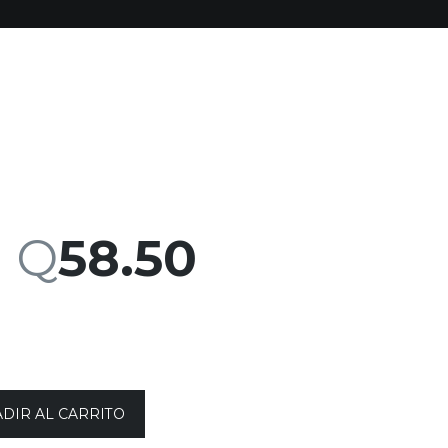
-
Q
58.50
DIR AL CARRITO