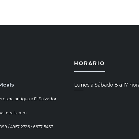
HORARIO
Meals
Lunes a Sábado 8 a 17 hor
rretera antigua a El Salvador
paimeals.com
1099 / 4957-2726 / 6637-5433