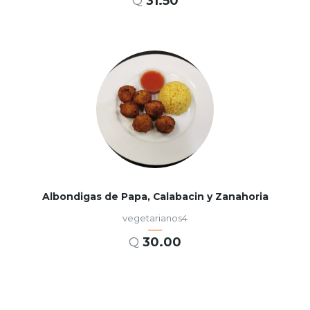
Q
31.50
AÑADIR AL CARRITO
Albondigas de Papa, Calabacin y Zanahoria
vegetarianos4
Q
30.00
AÑADIR AL CARRITO