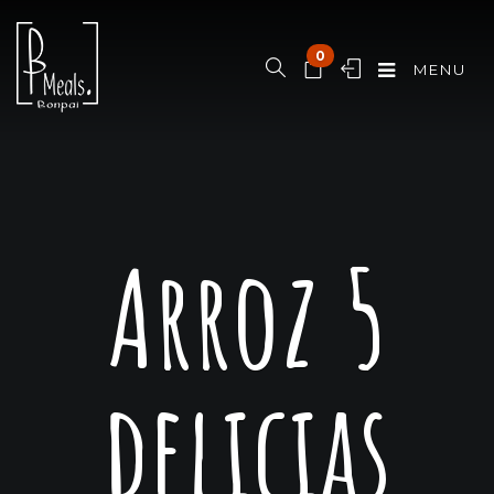
0
MENU
Arroz 5
delicias