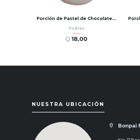
Porción de Pastel de Chocolate con Arequipe
Porc
Postres
Q
18.00
AÑADIR AL CARRITO
NUESTRA UBICACIÓN
Bonpai 
Km. 17.8 ca