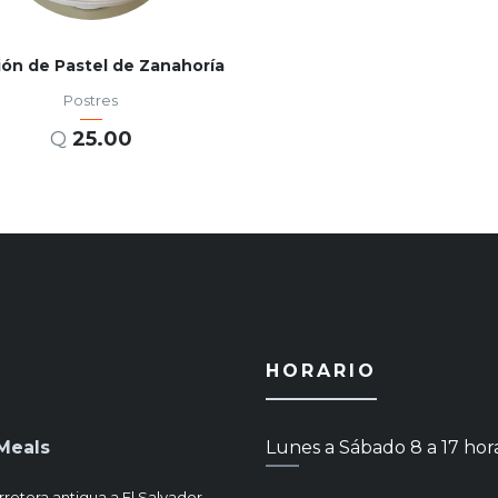
ión de Pastel de Zanahoría
Postres
Q
25.00
AÑADIR AL CARRITO
HORARIO
Meals
Lunes a Sábado 8 a 17 hor
rretera antigua a El Salvador