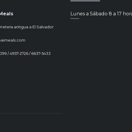
Meals
Lunes a Sábado 8 a 17 hor
rretera antigua a El Salvador
paimeals.com
1099 / 4957-2726 / 6637-5433